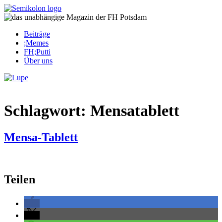
Skip
to
content
Beiträge
;Memes
FH;Putti
Über uns
Corona-Updates
Schlagwort:
Mensatablett
Mensa-Tablett
Teilen