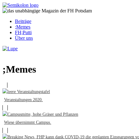
Skip
to
content
Beiträge
;Memes
FH;Putti
Über uns
Corona-Updates
;Memes
Veranstaltungen 2020.
Wiese übernimmt Campus.