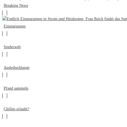
Breaking News
Einsparungen
Spiderweb
Ausleihschlange
Pfand sammeln
Chillen erlaubt?