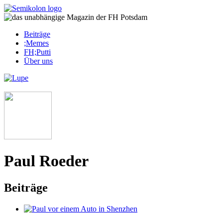
Skip
to
content
Beiträge
;Memes
FH;Putti
Über uns
Corona-Updates
Paul Roeder
Beiträge