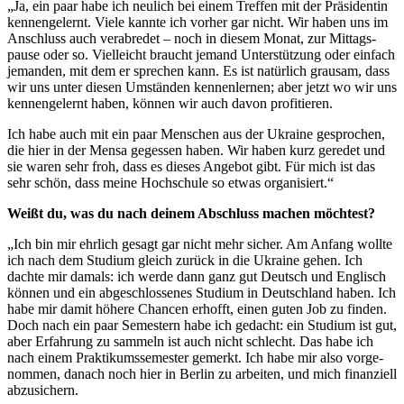
„Ja, ein paar habe ich neulich bei einem Treffen mit der Prä­si­dentin
ken­nen­ge­lernt. Viele kannte ich vorher gar nicht. Wir haben uns im
Anschluss auch ver­ab­redet – noch in diesem Monat, zur Mit­tags­
pause oder so. Viel­leicht braucht jemand Unter­stützung oder einfach
jemanden, mit dem er sprechen kann. Es ist natürlich grausam, dass
wir uns unter diesen Umständen ken­nen­lernen; aber jetzt wo wir uns
ken­nen­ge­lernt haben, können wir auch davon profitieren.
Ich habe auch mit ein paar Men­schen aus der Ukraine gesprochen,
die hier in der Mensa gegessen haben. Wir haben kurz geredet und
sie waren sehr froh, dass es dieses Angebot gibt. Für mich ist das
sehr schön, dass meine Hoch­schule so etwas organisiert.“
Weißt du, was du nach deinem Abschluss machen möchtest?
„Ich bin mir ehrlich gesagt gar nicht mehr sicher. Am Anfang wollte
ich nach dem Studium gleich zurück in die Ukraine gehen. Ich
dachte mir damals: ich werde dann ganz gut Deutsch und Eng­lisch
können und ein abge­schlos­senes Studium in Deutschland haben. Ich
habe mir damit höhere Chancen erhofft, einen guten Job zu finden.
Doch nach ein paar Semestern habe ich gedacht: ein Studium ist gut,
aber Erfahrung zu sammeln ist auch nicht schlecht. Das habe ich
nach einem Prak­ti­kums­se­mester gemerkt. Ich habe mir also vor­ge­
nommen, danach noch hier in Berlin zu arbeiten, und mich finan­ziell
abzusichern.