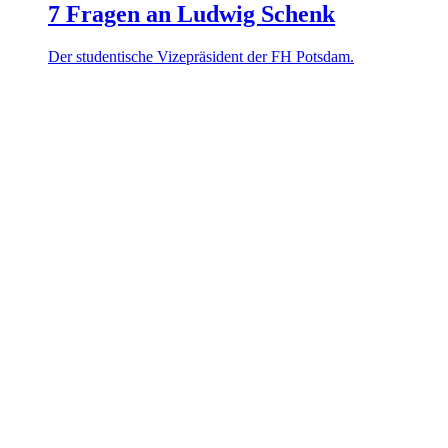
7 Fragen an Ludwig Schenk
Der stu­den­tische Vize­prä­sident der FH Potsdam.