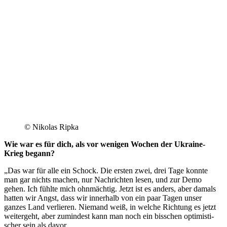
© Nikolas Ripka
Wie war es für dich, als vor wenigen Wochen der Ukraine-
Krieg begann?
„Das war für alle ein Schock. Die ersten zwei, drei Tage konnte
man gar nichts machen, nur Nach­richten lesen, und zur Demo
gehen. Ich fühlte mich ohn­mächtig. Jetzt ist es anders, aber damals
hatten wir Angst, dass wir innerhalb von ein paar Tagen unser
ganzes Land ver­lieren. Niemand weiß, in welche Richtung es jetzt
wei­tergeht, aber zumindest kann man noch ein bisschen opti­mis­ti­
scher sein als davor.