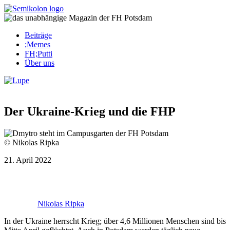
Skip
to
content
Beiträge
;Memes
FH;Putti
Über uns
Corona-Updates
Der Ukraine-Krieg und die FHP
© Nikolas Ripka
21. April 2022
Nikolas Ripka
In der Ukraine herrscht Krieg; über 4,6 Mil­lionen Men­schen sind bis