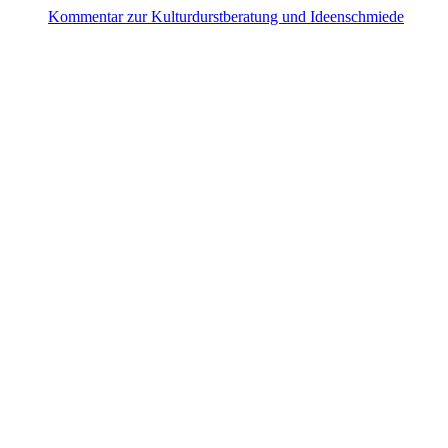
Kom­mentar zur Kul­tur­durst­be­ratung und Ideenschmiede