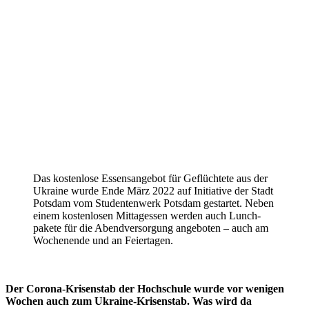
Das kos­tenlose Essens­an­gebot für Geflüchtete aus der
Ukraine wurde Ende März 2022 auf Initiative der Stadt
Potsdam vom Stu­den­tenwerk Potsdam gestartet. Neben
einem kos­ten­losen Mit­tag­essen werden auch Lunch­
pakete für die Abend­ver­sorgung ange­boten – auch am
Wochenende und an Feiertagen.
Der Corona-Kri­senstab der Hoch­schule wurde vor wenigen
Wochen auch zum Ukraine-Kri­senstab. Was wird da