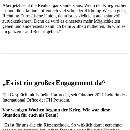
Aber jetzt sieht die Rea­lität ganz anders aus. Wenn der Krieg vorbei
ist und die Ukraine hof­fentlich viel schneller Richtung Westen geht,
Richtung Euro­päische Union, dann ist es viel­leicht auch sinnvoll,
zurück­zu­kehren. Denn da wird es einer­seits mehr Mög­lich­keiten
geben und ande­rer­seits kann ich beim Aufbau mit­helfen, da wird es
im ganzen Land Bedarf geben.“
„Es ist ein großes Engagement da“
Ein Gespräch mit Isa­belle Har­brecht, seit Oktober 2021 Lei­terin des
Inter­na­tional Office der FH Potsdam.
Vor wenigen Wochen begann der Krieg. Wie war diese
Situation für euch als Team?
„Es ist für uns alle ein Rie­sen­schock. So wirklich damit gerechnet,