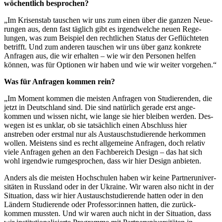
wöchentlich besprochen?
„Im Kri­senstab tau­schen wir uns zum einen über die ganzen Neue­
rungen aus, denn fast täglich gibt es irgend­welche neuen Rege­
lungen, was zum Bei­spiel den recht­lichen Status der Geflüch­teten
betrifft. Und zum anderen tau­schen wir uns über ganz kon­krete
Anfragen aus, die wir erhalten – wie wir den Per­sonen helfen
können, was für Optionen wir haben und wie wir weiter vorgehen.“
Was für Anfragen kommen rein?
„Im Moment kommen die meisten Anfragen von Stu­die­renden, die
jetzt in Deutschland sind. Die sind natürlich gerade erst ange­
kommen und wissen nicht, wie lange sie hier bleiben werden. Des­
wegen ist es unklar, ob sie tat­sächlich einen Abschluss hier
anstreben oder erstmal nur als Aus­tausch­stu­die­rende her­kommen
wollen. Meistens sind es recht all­ge­meine Anfragen, doch relativ
viele Anfragen gehen an den Fach­be­reich Design – das hat sich
wohl irgendwie rum­ge­sprochen, dass wir hier Design anbieten.
Anders als die meisten Hoch­schulen haben wir keine Part­ner­uni­ver­
si­täten in Russland oder in der Ukraine. Wir waren also nicht in der
Situation, dass wir hier Aus­tausch­stu­die­rende hatten oder in den
Ländern Stu­die­rende oder Professor:innen hatten, die zurück­
kommen mussten. Und wir waren auch nicht in der Situation, dass