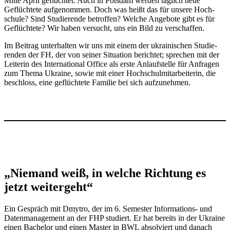
Mitte April geflüchtet. Auch in Potsdam werden täglich neue
Geflüchtete auf­ge­nommen. Doch was heißt das für unsere Hoch­
schule? Sind Stu­die­rende betroffen? Welche Angebote gibt es für
Geflüchtete? Wir haben ver­sucht, uns ein Bild zu verschaffen.
Im Beitrag unter­halten wir uns mit einem der ukrai­ni­schen Stu­die­
renden der FH, der von seiner Situation berichtet; sprechen mit der
Lei­terin des Inter­na­tional Office als erste Anlauf­stelle für Anfragen
zum Thema Ukraine, sowie mit einer Hoch­schul­mit­ar­bei­terin, die
beschloss, eine geflüchtete Familie bei sich aufzunehmen.
„Niemand weiß, in welche Richtung es
jetzt weitergeht“
Ein Gespräch mit Dmytro, der im 6. Semester Infor­ma­tions- und
Daten­ma­nagement an der FHP stu­diert. Er hat bereits in der Ukraine
einen Bachelor und einen Master in BWL absol­viert und danach