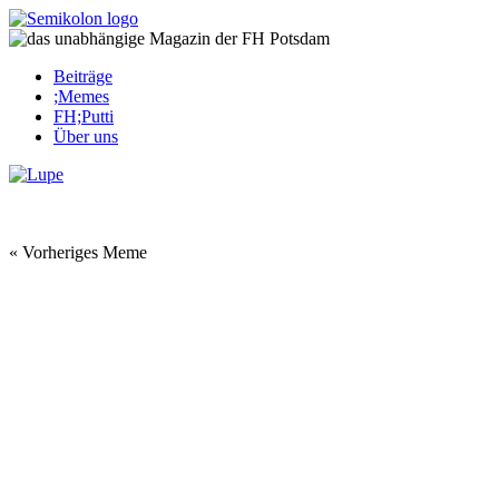
Skip
to
content
Beiträge
;Memes
FH;Putti
Über uns
Corona-Updates
« Vorheriges Meme