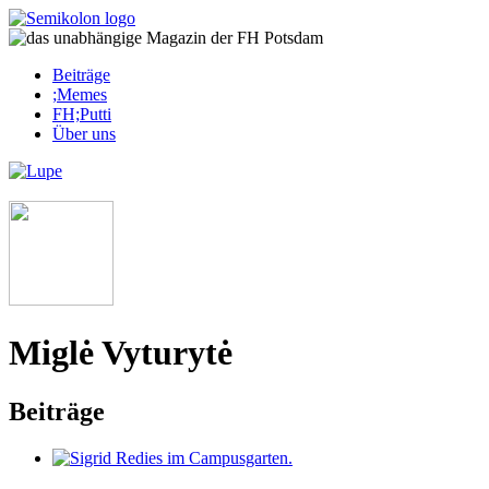
Skip
to
content
Beiträge
;Memes
FH;Putti
Über uns
Corona-Updates
Miglė Vyturytė
Beiträge