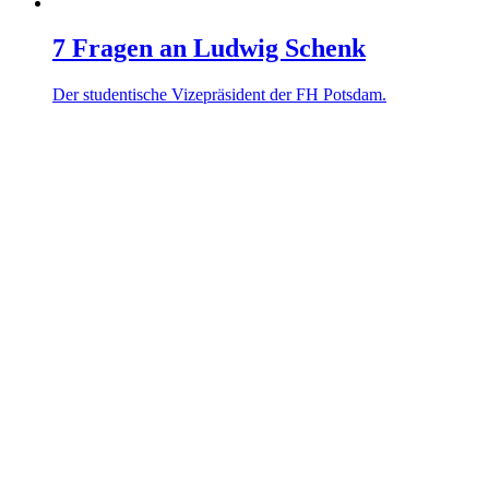
7 Fragen an Ludwig Schenk
Der stu­den­tische Vize­prä­sident der FH Potsdam.