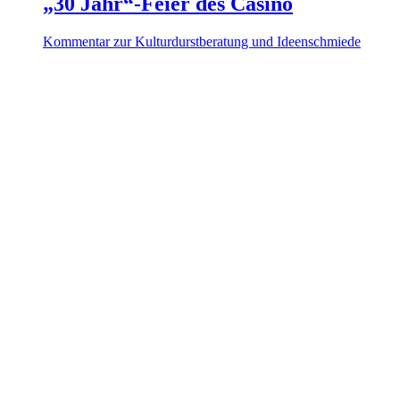
„30 Jahr“-Feier des Casino
Kom­mentar zur Kul­tur­durst­be­ratung und Ideenschmiede