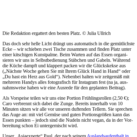
Die Redaktion ergattert den besten Platz. © Julia Ullrich
Das doch sehr helle Licht drängt uns auto­ma­tisch in die gemüt­lichste
Ecke – wir schieben zwei Tische zusammen und finden Platz unter
einer kit­schigen Kunst­palme. Beim Warten auf das Essen orga­ni­
sieren wir uns in Selbst­be­dienung Stäbchen und Gabeln. Während
die Küche dampft und klappert packen wir die Glücks­kekse aus
(„Nächste Woche gehen Sie mit Ihrem Glück Hand in Hand“ oder
„Du hast ein Herz aus Gold“). Nebenbei halten wir zeit­gemäß mit
meh­reren Handys alles foto­gra­fisch für Instagram fest (na ja, aus­
nahms­weise haben wir eine Ausrede für den geplanten Beitrag).
Als Vor­speise teilen wir uns eine Portion Früh­lings­rollen (2,50 €);
Caro ver­brennt sich dabei die Zunge. Bereits innerhalb von 10
Minuten sitzen wir alle vor unseren duf­tenden Tellern. Sie sprechen
das Auge an: mit viel Gemüse und guten Por­ti­ons­größen kann das
Essen punkten – jedoch sind die Nudeln nicht vegan, da in der Vor­
be­reitung schon Ei unter­ge­mischt wird.
Unser „Asia­ex­perte“ Paul, der nach seinem
Aus­lands­auf­enthalt in