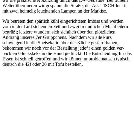
wir die prak­tische Abkürzung durch das LW-Gebäude. Bei trübem
Wetter über­queren wir gespannt die Straße, der Asia­TISCH lockt
mit zwei hei­melig leuch­tenden Lampen an der Markise.
Wir betreten den spärlich kühl ein­ge­rich­teten Imbiss und werden
vom in der Luft ste­henden Fett und zwei freund­lichen Mit­ar­beitern
begrüßt; letztere wundern sich sichtlich über den plötz­lichen
Andrang unseres 7er-Grüpp­chens. Nachdem wir alle kurz
schweigend in die Spei­se­karte über der Küche gestarrt haben,
bekommen wir noch vor der Bestellung jede*r einen golden ver­
packten Glückskeks in die Hand gedrückt. Die Ent­scheidung für das
Essen ist schnell getroffen und wir können unpro­ble­ma­tisch typisch
deutsch die 42f oder 20 mit Tofu bestellen.