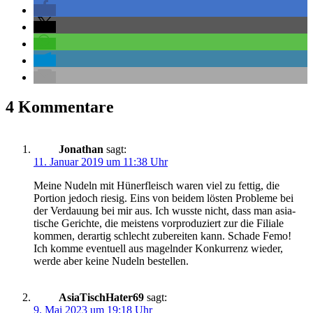
4 Kommentare
Jonathan
sagt:
11. Januar 2019 um 11:38 Uhr
Meine Nudeln mit Hüner­fleisch waren viel zu fettig, die
Portion jedoch riesig. Eins von beidem lösten Pro­bleme bei
der Ver­dauung bei mir aus. Ich wusste nicht, dass man asia­
tische Gerichte, die meistens vor­pro­du­ziert zur die Filiale
kommen, der­artig schlecht zube­reiten kann. Schade Femo!
Ich komme even­tuell aus magelnder Kon­kurrenz wieder,
werde aber keine Nudeln bestellen.
AsiaTischHater69
sagt:
9. Mai 2023 um 19:18 Uhr