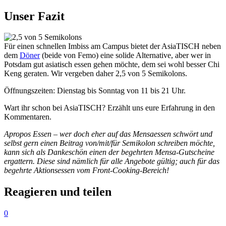
Unser Fazit
Für einen schnellen Imbiss am Campus bietet der Asia­TISCH neben
dem
Döner
(beide von Femo) eine solide Alter­native, aber wer in
Potsdam gut asia­tisch essen gehen möchte, dem sei wohl besser Chi
Keng geraten. Wir ver­geben daher 2,5 von 5 Semikolons.
Öff­nungs­zeiten: Dienstag bis Sonntag von 11 bis 21 Uhr.
Wart ihr schon bei Asia­TISCH? Erzählt uns eure Erfahrung in den
Kommentaren.
Apropos Essen – wer doch eher auf das Men­sa­essen schwört und
selbst gern einen Beitrag von/mit/für Semi­kolon schreiben möchte,
kann sich als Dan­ke­schön einen der begehrten Mensa-Gut­scheine
ergattern. Diese sind nämlich für alle Angebote gültig; auch für das
begehrte Akti­ons­essen vom Front-Cooking-Bereich!
Reagieren und teilen
0