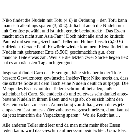
Niko findet die Nudeln mit Tofu (4 €) in Ordnung – den Tofu kann
man sich aller­dings sparen (3,50 €). Julia hat auch die Nudeln nur
mit Gemüse gewählt und ist nicht gerade beein­druckt: „Das Essen
macht mich nicht zum Asia-Fan“! Doch nicht alle sind so kri­tisch:
Paul ist mit seinem „Szechuan“-Teller mit Hüh­ner­fleisch (6,50 €)
zufrieden. Gerade Paul! Er würde wieder kommen. Elena findet ihre
Nudeln mit gebra­tener Ente (5,50€) geschmacklich gut, aber
manche Teile etwas zäh. Weil sie die letzten zwei Stücke liegen ließ
hat es am nächsten Tag auch geregnet.
Ins­gesamt findet Caro das Essen gut, hätte sich aber in der Tiefe
bessere Gewürz­noten gewünscht. Insider-Tipp: Niko merkt an, dass
die scharfe Soße auf dem Tisch seine Nudeln deutlich auf­peppt. Die
Menge des Essens auf den Tellern schrumpft bei allen, außer
scheinbar bei Caro. Sie ent­deckt ab und zu etwas sehr dunkel ange­
bratene Nudeln in ihrem Essen und wägt ab, ob es sich lohnt den
Rest ein­packen zu lassen. Anmerkung von Julia: „wenn du es jetzt
ein­packen lässt um es später zuhause weg­zu­schmeißen, dann kannst
du jetzt immerhin die Ver­pa­ckung sparen“. Wo sie Recht hat …
Alle anderen Teller sind leer und da man nicht mehr über Essen
reden kann, wird das Geschirr auf­merksam begut­achtet. Ganz klas­