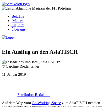
Skip
to
content
Beiträge
;Memes
FH;Putti
Über uns
Corona-Updates
Ein Ausflug an den AsiaTISCH
© Caroline Riedel-Gitter
11. Januar 2019
Semikolon-Redaktion
Auf dem Weg vom
Co-Working-Space
zum Asia­TISCH nehmen