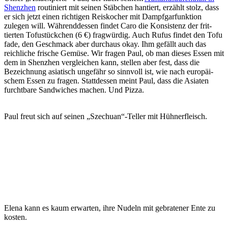
Shenzhen
rou­ti­niert mit seinen Stäbchen han­tiert, erzählt stolz, dass
er sich jetzt einen rich­tigen Reis­kocher mit Dampf­gar­funktion
zulegen will. Wäh­rend­dessen findet Caro die Kon­sistenz der frit­
tierten Tofu­stückchen (6 €) frag­würdig. Auch Rufus findet den Tofu
fade, den Geschmack aber durchaus okay. Ihm gefällt auch das
reich­liche frische Gemüse. Wir fragen Paul, ob man dieses Essen mit
dem in Shenzhen ver­gleichen kann, stellen aber fest, dass die
Bezeichnung asia­tisch ungefähr so sinnvoll ist, wie nach euro­päi­
schem Essen zu fragen. Statt­dessen meint Paul, dass die Asiaten
furchtbare Sand­wiches machen. Und Pizza.
Paul freut sich auf seinen „Szechuan“-Teller mit Hühnerfleisch.
Elena kann es kaum erwarten, ihre Nudeln mit gebra­tener Ente zu
kosten.