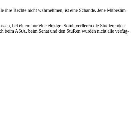
hule ihre Rechte nicht wahr­nehmen, ist eine Schande. Jene Mit­be­stim­
assen, bei einem nur eine einzige. Somit ver­lieren die Stu­die­renden
Auch beim AStA, beim Senat und den StuRen wurden nicht alle ver­füg­