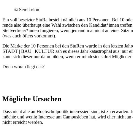
© Semi­kolon
Ein voll besetzter StuRa besteht nämlich aus 10 Per­sonen. Bei 10 od
rende also über­haupt eine Wahl zwi­schen den Kandidat*innen treffe
Stellvertreter*innen fun­gieren, wenn jemand mal nicht an einer Sitzu
(was auch öfters vorkommt).
Die Marke der 10 Per­sonen bei den StuRen wurde in den letzten Jahre
STADT | BAU | KULTUR sah es dieses Jahr kata­strophal aus: nur eine Pe
kann sich dieser nur dann bilden, wenn er min­destens drei Mit­gliede
Doch woran liegt das?
Mögliche Ursachen
Dass nicht alle an Hoch­schul­po­litik inter­es­siert sind, ist zu erwart
möchte und wenig Interesse am Cam­pus­leben hat, wird eher nicht an ei
nicht erreicht werden.