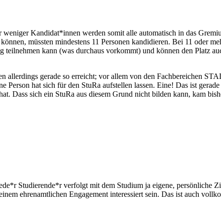
er weniger Kandidat*innen werden somit alle auto­ma­tisch in das Gremi
n können, müssten min­destens 11 Per­sonen kan­di­dieren. Bei 11 oder
ng teil­nehmen kann (was durchaus vor­kommt) und können den Platz auch 
n aller­dings gerade so erreicht; vor allem von den Fach­be­reichen S
rson hat sich für den StuRa auf­stellen lassen. Eine! Das ist gerade be
r hat. Dass sich ein StuRa aus diesem Grund nicht bilden kann, kam bis
en. Jede*r Studierende*r ver­folgt mit dem Studium ja eigene, per­sön­liche
nem ehren­amt­lichen Enga­gement inter­es­siert sein. Das ist auch voll­