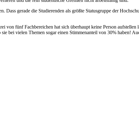
­lieren und die rein stu­den­tische Gremien nicht arbeits­fähig sind.
ben. Dass gerade die Stu­die­renden als größte Sta­tus­gruppe der Hoch­sc
rei von fünf Fach­be­reichen hat sich über­haupt keine Person auf­stellen l
 wo sie bei vielen Themen sogar einen Stim­men­anteil von 30% haben! 