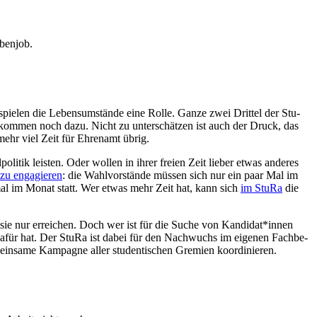
ebenjob.
 spielen die Lebens­um­stände eine Rolle. Ganze zwei Drittel der Stu­
n kommen noch dazu. Nicht zu unter­schätzen ist auch der Druck, das
 mehr viel Zeit für Ehrenamt übrig.
o­litik leisten. Oder wollen in ihrer freien Zeit lieber etwas anderes
h zu enga­gieren
: die Wahl­vor­stände müssen sich nur ein paar Mal im
nmal im Monat statt. Wer etwas mehr Zeit hat, kann sich
im StuRa
die
sie nur erreichen. Doch wer ist für die Suche von Kandidat*innen
tel dafür hat. Der StuRa ist dabei für den Nach­wuchs im eigenen Fach­be­
emeinsame Kam­pagne aller stu­den­ti­schen Gremien koordinieren.