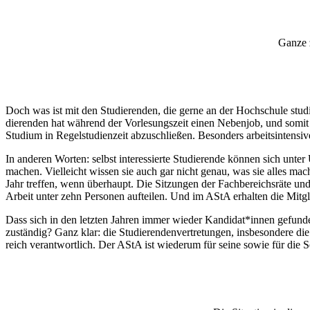
Ganze z
Doch was ist mit den Stu­die­renden, die gerne an der Hoch­schule stu­d
die­renden hat während der Vor­le­sungszeit einen Nebenjob, und somi
Studium in Regel­stu­di­enzeit abzu­schließen. Besonders arbeits­in­tens
In anderen Worten: selbst inter­es­sierte Stu­die­rende können sich unte
machen. Viel­leicht wissen sie auch gar nicht genau, was sie alles ma
Jahr treffen, wenn über­haupt. Die Sit­zungen der Fach­be­reichsräte u
Arbeit unter zehn Per­sonen auf­teilen. Und im AStA erhalten die Mit­
Dass sich in den letzten Jahren immer wieder Kandidat*innen gefunde
zuständig? Ganz klar: die Stu­die­ren­den­ver­tre­tungen, ins­be­sondere 
reich ver­ant­wortlich. Der AStA ist wie­derum für seine sowie für die 