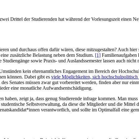
wei Drittel der Stu­die­renden hat während der Vor­le­sungszeit einen N
ieren und durchaus offen dafür wären, diese mit­zu­ge­stalten? Auch hier
t eine zusätz­liche Belastung neben dem Studium.
[1]
Fami­li­en­auf­gabe
ive Stu­di­en­gänge sowie Praxis- und Aus­lands­se­mester lassen auch nicht
r Umständen kein ehren­amt­liches Enga­gement im Bereich der Hoch­schul­p
chen können. Dabei gibt es
viele Mög­lich­keiten, sich hoch­schul­po­li­tisc
nd des Senates müssen zwar gut vor­be­reitet werden, finden aber nur ei
glieder eine monat­liche Aufwandsentschädigung.
n haben, zeigt ja, dass genug Stu­die­rende infrage kommen. Man muss 
die stu­den­tische Selbst­ver­waltung, da diese die Mit­glieder und die Mit
Senatskandidat*innen ver­ant­wortlich, und sollte im Opti­malfall eine g