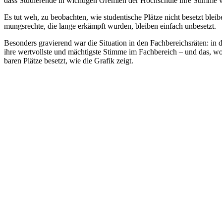
dass Stu­die­rende in wich­tigen Gremien der Hoch­schule ihre Stimme ver
Es tut weh, zu beob­achten, wie stu­den­tische Plätze nicht besetzt blei
mungs­rechte, die lange erkämpft wurden, bleiben einfach unbesetzt.
Besonders gra­vierend war die Situation in den Fach­be­reichs­räten: in d
ihre wert­vollste und mäch­tigste Stimme im Fach­be­reich – und das,
baren Plätze besetzt, wie die Grafik zeigt.