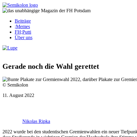
Skip
to
content
Beiträge
;Memes
FH;Putti
Über uns
Corona-Updates
Gerade noch die Wahl gerettet
© Semikolon
11. August 2022
Nikolas Ripka
2022 wurde bei den stu­den­ti­schen Gre­mi­en­wahlen ein neuer Tief­punk