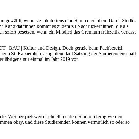
um gewählt, wenn sie min­destens eine Stimme erhalten. Damit Stu­die­
 mehr Kandidat*innen kommt es zudem zu Nachrücker*innen, die als
sofort besetzen, wenn ein Mit­glied das Gremium früh­zeitig ver­lässt
TADT | BAU | Kultur und Design. Doch gerade beim Fach­be­reich
im StuRa ziemlich lästig, denn laut Satzung der Stu­die­ren­den­schaft
her übrigens nur einmal im Jahr 2019 vor.
 Ziele. Wer bei­spiels­weise schnell mit dem Studium fertig werden
kommen okay, und diese Stu­die­renden können ver­mutlich so oder so