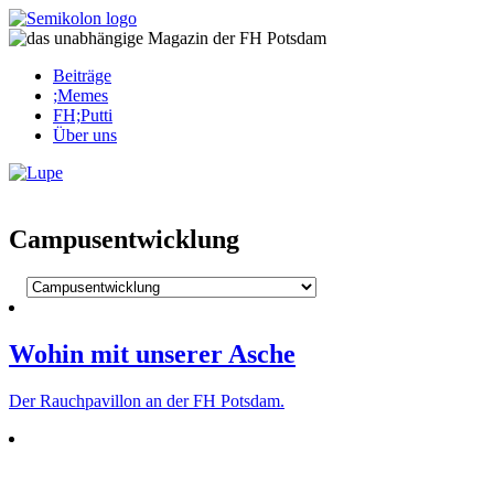
Skip
to
content
Beiträge
;Memes
FH;Putti
Über uns
Corona-Updates
Campusentwicklung
Wohin mit unserer Asche
Der Rauch­pa­villon an der FH Potsdam.