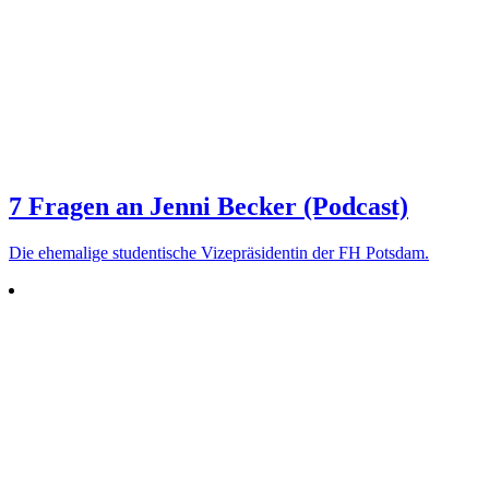
7 Fragen an Jenni Becker (Podcast)
Die ehe­malige stu­den­tische Vize­prä­si­dentin der FH Potsdam.