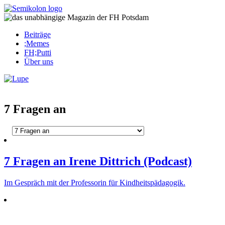
Skip
to
content
Beiträge
;Memes
FH;Putti
Über uns
Corona-Updates
7 Fragen an
7 Fragen an Irene Dittrich (Podcast)
Im Gespräch mit der Pro­fes­sorin für Kindheitspädagogik.