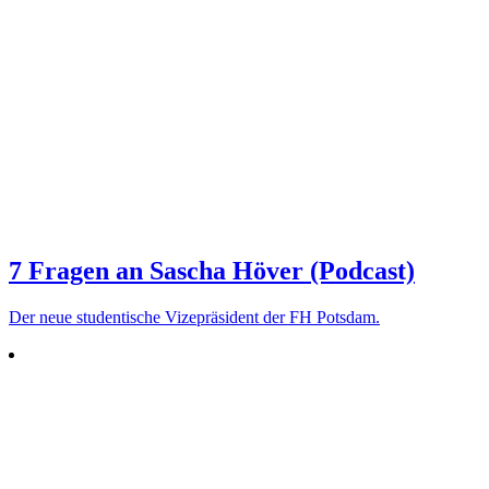
7 Fragen an Sascha Höver (Podcast)
Der neue stu­den­tische Vize­prä­sident der FH Potsdam.